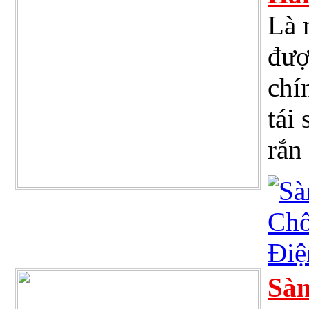
Là 
đượ
chí
tái
rắn
Sàn