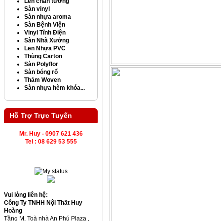
Len chân tường
Sàn vinyl
Sàn nhựa aroma
Sàn Bệnh Viện
Vinyl Tĩnh Điện
Sàn Nhà Xưởng
Len Nhựa PVC
Thùng Carton
Sàn Polyflor
Sàn bóng rổ
Thảm Woven
Sàn nhựa hèm khóa...
Hỗ Trợ Trực Tuyến
Mr. Huy - 0907 621 436
Tel : 08 629 53 555
Vui lòng liên hệ:
Công Ty TNHH Nội Thất Huy
Hoàng
Tầng M, Toà nhà An Phú Plaza ,