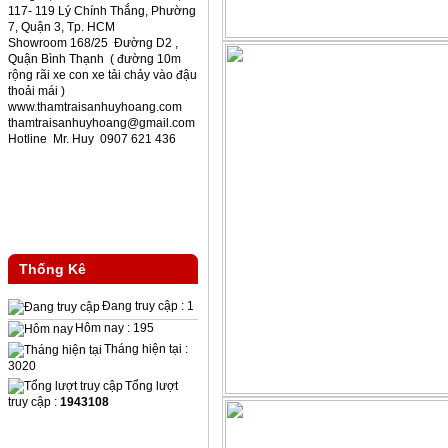
117- 119 Lý Chính Thắng, Phường
7, Quận 3, Tp. HCM
Showroom 168/25 Đường D2 ,
Quận Bình Thạnh ( đường 10m
rộng rãi xe con xe tải chảy vào đậu
thoải mái )
www.thamtraisanhuyhoang.com
thamtraisanhuyhoang@gmail.com
Hotline Mr. Huy 0907 621 436
Thống Kê
Đang truy cập : 1
Hôm nay : 195
Tháng hiện tại :
3020
Tổng lượt
truy cập :
1943108