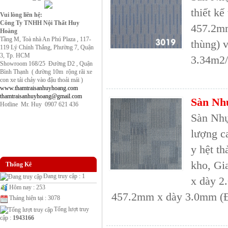
thiết kế
Vui lòng liên hệ:
Công Ty TNHH Nội Thất Huy
457.2m
Hoàng
Tầng M, Toà nhà An Phú Plaza , 117-
thùng) 
119 Lý Chính Thắng, Phường 7, Quận
3, Tp. HCM
3.34m2/
Showroom 168/25 Đường D2 , Quận
Bình Thạnh ( đường 10m rộng rãi xe
con xe tải chảy vào đậu thoải mái )
www.thamtraisanhuyhoang.com
thamtraisanhuyhoang@gmail.com
Sàn Nh
Hotline Mr. Huy 0907 621 436
Sàn Nhự
lượng ca
y hệt th
kho, Gi
Thống Kê
Đang truy cập : 1
x dày 2
Hôm nay : 253
457.2mm x dày 3.0mm (Đ
Tháng hiện tại : 3078
Tổng lượt truy
cập :
1943166