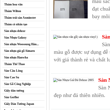
màu sắc 
Thảm hoa văn
đạt chuẩ
Thảm Wilton
bay mõi
Thảm trải sàn Axminster
Thảm cỏ nhân tạo
Sàn nhựa deluxe
Sàn
Sàn Nhựa Galaxy
Sàn
Sàn nhựa Woosoung Hàn...
màu gỗ được sự dụng đễ t
Sàn nhựa giả gỗ Aimaru
Sàn nhựa Hanwha
với giá thành rẻ và chất 
Thảm Thể Thao
Sàn Cầu Lông
Sàn Cao Su
Sàn 
Sàn Gỗ Công Nghiệp
Sàn 
Giấy dán tường
đẹp như đá thiên nhiên.
Sàn Gerflor
Giấy Dán Tường Japan