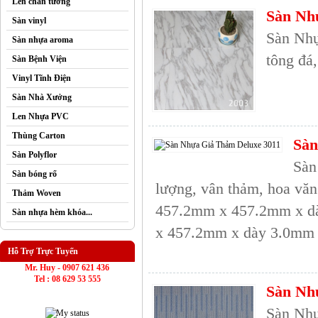
Len chân tường
Sàn Nh
Sàn vinyl
Sàn Nhự
Sàn nhựa aroma
tông đá,
Sàn Bệnh Viện
Vinyl Tĩnh Điện
Sàn Nhà Xưởng
Len Nhựa PVC
Thùng Carton
Sàn
Sàn Polyflor
Sàn
Sàn bóng rổ
lượng, vân thảm, hoa văn
Thảm Woven
457.2mm x 457.2mm x dà
Sàn nhựa hèm khóa...
x 457.2mm x dày 3.0mm 
Hỗ Trợ Trực Tuyến
Mr. Huy - 0907 621 436
Tel : 08 629 53 555
Sàn Nh
Sàn Nhự