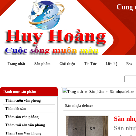
Trang nhất
Sản phẩm
Giới thiệu
Tin Tức
Liên hệ
Rss
Tìm kiếm :
»
»
Danh mục sản phẩm
Sản phẩm
Sàn nhựa deluxe
Thảm cuộn văn phòng
Sàn nhựa deluxe
Thảm lót sàn
Thảm sàn văn phòng
Sàn nhự
Thảm trải sàn văn phòng
Sàn nhự
Thảm Tấm Văn Phòng