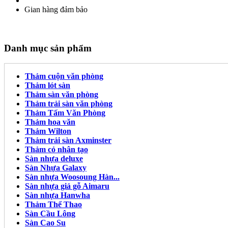
Gian hàng đảm bảo
Danh mục sản phẩm
Thảm cuộn văn phòng
Thảm lót sàn
Thảm sàn văn phòng
Thảm trải sàn văn phòng
Thảm Tấm Văn Phòng
Thảm hoa văn
Thảm Wilton
Thảm trải sàn Axminster
Thảm cỏ nhân tạo
Sàn nhựa deluxe
Sàn Nhựa Galaxy
Sàn nhựa Woosoung Hàn...
Sàn nhựa giả gỗ Aimaru
Sàn nhựa Hanwha
Thảm Thể Thao
Sàn Cầu Lông
Sàn Cao Su