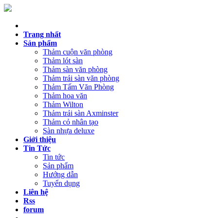
Trang nhất
Sản phẩm
Thảm cuộn văn phòng
Thảm lót sàn
Thảm sàn văn phòng
Thảm trải sàn văn phòng
Thảm Tấm Văn Phòng
Thảm hoa văn
Thảm Wilton
Thảm trải sàn Axminster
Thảm cỏ nhân tạo
Sàn nhựa deluxe
Giới thiệu
Tin Tức
Tin tức
Sản phẩm
Hướng dẫn
Tuyển dụng
Liên hệ
Rss
forum