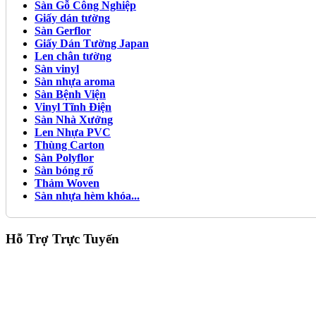
Sàn Gỗ Công Nghiệp
Giấy dán tường
Sàn Gerflor
Giấy Dán Tường Japan
Len chân tường
Sàn vinyl
Sàn nhựa aroma
Sàn Bệnh Viện
Vinyl Tĩnh Điện
Sàn Nhà Xưởng
Len Nhựa PVC
Thùng Carton
Sàn Polyflor
Sàn bóng rổ
Thảm Woven
Sàn nhựa hèm khóa...
Hỗ Trợ Trực Tuyến