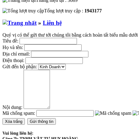
Tháng hiện tại : 3089
Tổng lượt truy cập :
1943177
»
Liên hệ
Quý vị có thể gửi thư tới chúng tôi bằng cách hoàn tất biểu mẫu dưới 
Tiêu đề:
Họ và tên:
Địa chỉ email:
Điện thoại:
Gửi đến bộ phận:
Nội dung:
Mã chống spam:
Vui lòng liên hệ:
Công Ty TNHH VẬT TƯ HUY HOÀNG