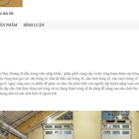
 ảnh lớn
 SẢN PHẨM
BÌNH LUẬN
ư Huy Hoàng đi đầu trong việc nhập khẩu , phân phối cung cấp và thi công hoàn thiện sàn bóng
hi công trọn gói các sân bóng rổ, nhà thi đấu sàn bóng rổ, sân chơi bóng rổ, sàn vinyl bóng rổ
g rổ ngày càng mọc ra nhiều để phục vụ nhu cầu phát triển con người, tập luyên nâng caao sưc
yện tập sân chơi thay nhau mở rộng và sự dụng thảm bóng rổ đa năng đễ nâng cao sân chơi cho
trong nhà và sân chơi bón rổ ngoài trời