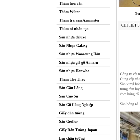
Thảm hoa văn
Thảm Wilton
Xem
Thảm trải sàn Axminster
CHI TIẾT
Thảm cỏ nhân tạo
Sàn nhựa deluxe
Sàn Nhựa Galaxy
Sàn nhựa Woosoung Hàn...
Sàn nhựa giả gỗ Aimaru
Sàn nhựa Hanwha
Công ty vật t
Cung cấp và t
Thảm Thể Thao
Sàn vinyl bón
Sàn Cầu Lông
trung tâm lu
chơi bóng rổ 
Sàn Cao Su
Sàn bóng rổ
Sàn Gỗ Công Nghiệp
Giấy dán tường
Sàn Gerflor
Giấy Dán Tường Japan
Len chân tường