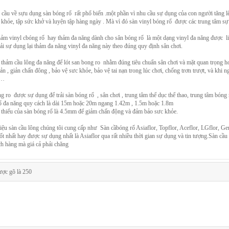
 cầu về sựu dụng sàn bóng rổ rất phổ biến .một phần vì nhu cầu sự dụng của con người tăng l
 khỏe, tập sức khở và luyện tập hàng ngày . Mà vì đó sàn vinyl bóng rổ được các trung tâm s
ảm vinyl cbóng rổ hay thảm đa năng dành cho sân bóng rổ là một dạng vinyl đa năng được lien
ải sự dụng lại thảm đa năng vinyl đa năng này theo đúng quy định sân chơi.
 thảm cầu lông đa năng để lót san bong ro nhằm đúng tiêu chuẩn sân chơi và mặt quan trọng h
iản , giản chấn đông , bảo vệ sưc khỏe, bảo vệ tai nạn trong lúc chơi, chống trơn trượt, và khi
n…
g ro được sự dụng để trải sàn bóng rổ , sân chơi , trung tâm thể dục thể thao, trung tâm bón
 đa năng quy cách là dài 15m hoặc 20m ngang 1.42m , 1.5m hoặc 1.8m
i thiếu của sàn bóng rổ là 4.5mm để giảm chấn động và đảm bảo sưc khỏe.
iệu sàn cầu lông chúng tôi cung cấp như Sàn cầbóng rổ Asiaflor, Topflor, Aceflor, LGflor, G
ốt nhất hay được sự dụng nhất là Asiaflor qua rất nhiều thời gian sự dụng và tin tượng.Sàn cầ
ch hàng mà giá cả phải chăng
ược gõ là 250