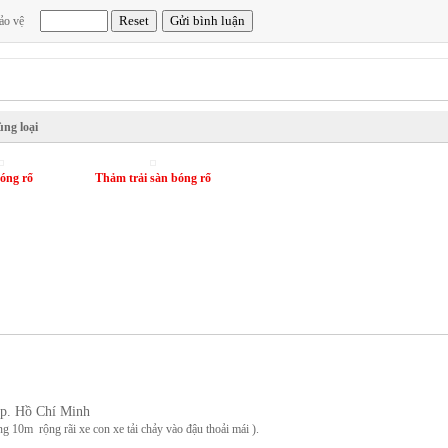
ảo vệ
ng loại
óng rổ
Thảm trải sàn bóng rổ
Tp. Hồ Chí Minh
m rộng rãi xe con xe tải chảy vào đậu thoải mái ).