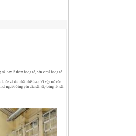
 rổ hay là thảm bóng rổ, sàn vinyl bóng rổ.
 khỏe và tinh thần thể thao, Vì vậy mà các
 mọi người đúng yêu cầu sân tập bóng rổ, sân