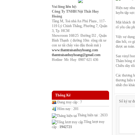
Vui lòng liên hệ:
Hiện nay nhu
Công Ty TNHH Nội Thất Huy
luyền tập sực
Hoàng
Tầng M, Toà nhà An Phú Plaza , 117-
Mặt khách th
119 Lý Chính Thắng, Phường 7, Quận
rổ yêu cầu ph
3, Tp. HCM
Showroom 168/25 Đường D2 , Quận
Việc sự dụng
Bình Thạnh ( đường 10m rộng rãi xe
đàn hổi, co g
con xe tải chảy vào đậu thoải mái )
được an toà
www.thamtraisanhuyhoang.com
thamtraisanhuyhoang@gmail.com
San vinyl bon
Hotline Mr. Huy 0907 621 436
Thảm bóng rổ
Chiều dày tố
Các thương h
thương hiệu t
nhất cho khá
Thống Kê
Số ký tự đ
Đang truy cập : 7
Hôm nay : 201
Tháng hiện tại : 2633
Tổng lượt truy
cập :
1942721