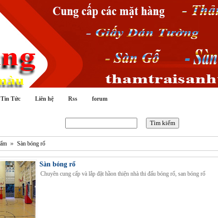
Tin Tức
Liên hệ
Rss
forum
Tìm kiếm :
»
hẩm
Sàn bóng rổ
Sàn bóng rổ
Chuyên cung cấp và lắp đặt hầon thiện nhà thi đấu bóng rổ, san bóng rổ