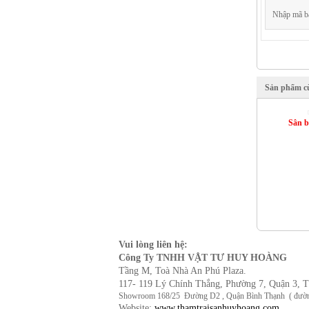
Nhập mã b
Sản phẩm cù
Sân b
Vui lòng liên hệ:
Công Ty TNHH VẬT TƯ HUY HOÀNG
Tầng M, Toà Nhà An Phú Plaza.
117- 119 Lý Chính Thắng, Phường 7, Quận 3, 
Showroom 168/25 Đường D2 , Quận Bình Thạnh ( đường 10
Website:
www.thamtraisanhuyhoang.com