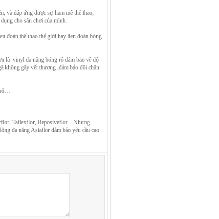
ên, và đáp ứng được sự ham mê thể thao,
ự dụng cho sân chơi của mình.
 đoàn thể thao thế giới hay lien đoàn bóng
ơn là vinyl đa năng bóng rổ đảm bảo về độ
 ngã không gây vết thương ,đảm bảo đôi chân
g rổ…
erflor, Taflexflor, Reposiveflor…Nhưng
u lông đa năng Asiaflor đảm bảo yêu cầu cao