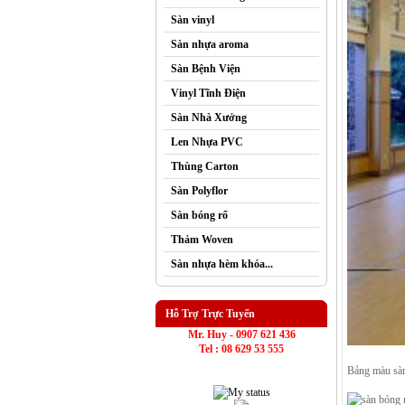
Sàn vinyl
Sàn nhựa aroma
Sàn Bệnh Viện
Vinyl Tĩnh Điện
Sàn Nhà Xưởng
Len Nhựa PVC
Thùng Carton
Sàn Polyflor
Sàn bóng rổ
Thảm Woven
Sàn nhựa hèm khóa...
Hỗ Trợ Trực Tuyến
Mr. Huy - 0907 621 436
Tel : 08 629 53 555
Bảng màu sà