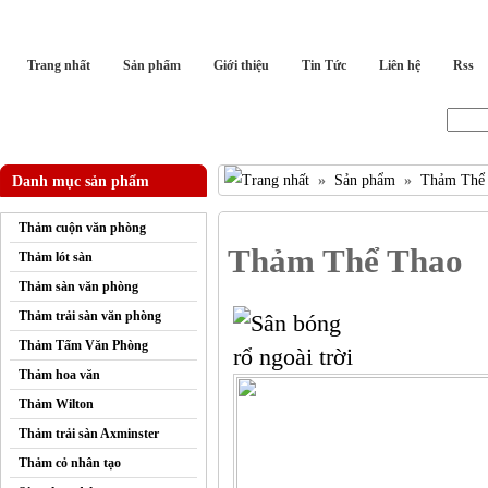
Trang nhất
Sản phẩm
Giới thiệu
Tin Tức
Liên hệ
Rss
Tìm kiếm :
Sản phẩm
Thảm Thể
Danh mục sản phẩm
»
»
Thảm cuộn văn phòng
Thảm Thể Thao
Thảm lót sàn
Thảm sàn văn phòng
Thảm trải sàn văn phòng
Thảm Tấm Văn Phòng
Thảm hoa văn
Thảm Wilton
Thảm trải sàn Axminster
Thảm cỏ nhân tạo