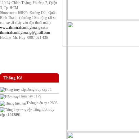
119 Lý Chính Thắng, Phường 7, Quận
3, Tp. HCM
Showroom 168/25 Đường D2 , Quận
Bình Thạnh ( đường 10m rộng rãi xe
con xe tải chảy vào đậu thoải mái )
www.thamtraisanhuyhoang.com
thamtraisanhuyhoang@gmail.com
Hotline Mr. Huy 0907 621 436
Thống Kê
Đang truy cập : 1
Hôm nay : 179
Tháng hiện tại : 2803
Tổng lượt truy
cập :
1942891