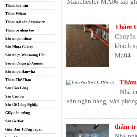
Manchester MA06 lắp ghé
Thảm hoa văn
Thảm Wilton
Thảm trải sàn Axminster
Thảm G
Thảm cỏ nhân tạo
Chuyên 
Sàn nhựa deluxe
khach s
Sàn Nhựa Galaxy
Ma04
Sàn nhựa Woosoung Hàn...
Sàn nhựa giả gỗ Aimaru
Sàn nhựa Hanwha
Thảm Thể Thao
Thảm
Sàn Cầu Lông
Nhà c
Sàn Cao Su
sàn ngân hàng, văn phòng
Sàn Gỗ Công Nghiệp
Giấy dán tường
Sàn Gerflor
thảm tr
Giấy Dán Tường Japan
Nhà nhậ