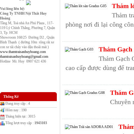
Thảm l
Vui lòng liên hệ:
Công Ty TNHH Nội Thất Huy
Thảm tr
Hoàng
phòng nơi đi lại công cô
Tầng M, Toà nhà An Phú Plaza , 117-
119 Lý Chính Thắng, Phường 7, Quận
3, Tp. HCM
Showroom 168/25 Đường D2 , Quận
Bình Thạnh ( đường 10m rộng rãi xe
con xe tải chảy vào đậu thoải mái )
Thảm Gạch
www.thamtraisanhuyhoang.com
thamtraisanhuyhoang@gmail.com
Thảm Gạch G
Hotline Mr. Huy 0907 621 436
cao cấp được dùng để tran
Thảm G
Thống Kê
Chuyên n
Đang truy cập : 4
Hôm nay : 190
Tháng hiện tại : 3015
Tổng lượt truy cập :
1943103
Thảm