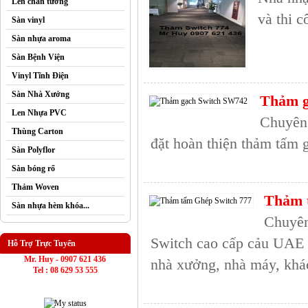
Len chân tường
và thi 
Sàn vinyl
Sàn nhựa aroma
Sàn Bệnh Viện
Vinyl Tĩnh Điện
Sàn Nhà Xưởng
Thảm g
Len Nhựa PVC
Chuyên 
Thùng Carton
đặt hoàn thiện thảm tấm
Sàn Polyflor
Sàn bóng rổ
Thảm Woven
Thảm 
Sàn nhựa hèm khóa...
Chuyên
Switch cao cấp cảu UAE c
Hỗ Trợ Trực Tuyến
Mr. Huy - 0907 621 436
nhà xưởng, nhà máy, khác
Tel : 08 629 53 555