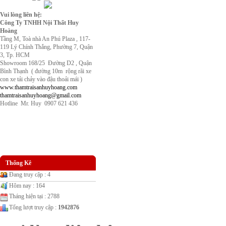
Vui lòng liên hệ:
Công Ty TNHH Nội Thất Huy
Hoàng
Tầng M, Toà nhà An Phú Plaza , 117-
119 Lý Chính Thắng, Phường 7, Quận
3, Tp. HCM
Showroom 168/25 Đường D2 , Quận
Bình Thạnh ( đường 10m rộng rãi xe
con xe tải chảy vào đậu thoải mái )
www.thamtraisanhuyhoang.com
thamtraisanhuyhoang@gmail.com
Hotline Mr. Huy 0907 621 436
Thống Kê
Đang truy cập : 4
Hôm nay : 164
Tháng hiện tại : 2788
Tổng lượt truy cập :
1942876