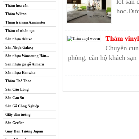
lót sàn
Thảm hoa văn
học.Đượ
Thảm Wilton
Thảm trải sàn Axminster
Thảm cỏ nhân tạo
Thảm viny
Sàn nhựa deluxe
Chuyên cun
Sàn Nhựa Galaxy
Sàn nhựa Woosoung Hàn...
phòng, căn hộ khách sạn
Sàn nhựa giả gỗ Aimaru
Sàn nhựa Hanwha
Thảm Thể Thao
Sàn Cầu Lông
Sàn Cao Su
Sàn Gỗ Công Nghiệp
Giấy dán tường
Sàn Gerflor
Giấy Dán Tường Japan