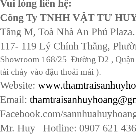
Vui lòng liên hệ:
Công Ty TNHH VẬT TƯ H
Tầng M, Toà Nhà An Phú Plaza.
117- 119 Lý Chính Thắng, Phườ
Showroom 168/25 Đường D2 , Quận B
tải chảy vào đậu thoải mái ).
Website:
www.thamtraisanhuyh
Email:
thamtraisanhuyhoang@g
Facebook.com/sannhuahuyhoang
Mr. Huy –Hotline: 0907 621 43