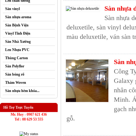
Len chân tường
Sàn nhựa d
Sàn vinyl
Sàn nhựa de
Sàn nhựa aroma
Sàn Bệnh Viện
deluxetile, sàn vinyl delu
Vinyl Tĩnh Điện
màu deluxetile, ván sàn t
Sàn Nhà Xưởng
Len Nhựa PVC
Thùng Carton
Sàn nhự
Sàn Polyflor
Công Ty
Sàn bóng rổ
Galaxy 
Thảm Woven
nhân cô
Sàn nhựa hèm khóa...
Minh. Á
gạch nh
Hỗ Trợ Trực Tuyến
Mr. Huy - 0907 621 436
gỗ.
Tel : 08 629 53 555