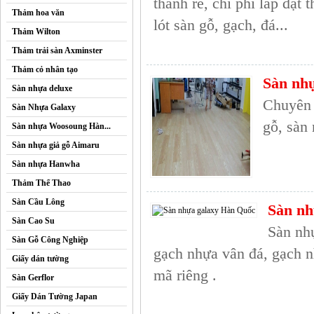
thành rẻ, chi phí lắp đặt
Thảm hoa văn
lót sàn gỗ, gạch, đá...
Thảm Wilton
Thảm trải sàn Axminster
Thảm cỏ nhân tạo
Sàn nhự
Sàn nhựa deluxe
Chuyên 
Sàn Nhựa Galaxy
gỗ, sàn
Sàn nhựa Woosoung Hàn...
Sàn nhựa giả gỗ Aimaru
Sàn nhựa Hanwha
Thảm Thể Thao
Sàn Cầu Lông
Sàn nh
Sàn Cao Su
Sàn nh
Sàn Gỗ Công Nghiệp
gạch nhựa vân đá, gạch n
Giấy dán tường
mã riêng .
Sàn Gerflor
Giấy Dán Tường Japan