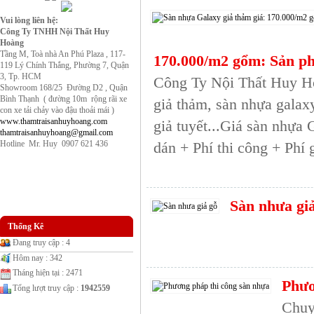
Vui lòng liên hệ:
Công Ty TNHH Nội Thất Huy
Hoàng
Tầng M, Toà nhà An Phú Plaza , 117-
170.000/m2 gổm: Sản ph
119 Lý Chính Thắng, Phường 7, Quận
3, Tp. HCM
Công Ty Nội Thất Huy Ho
Showroom 168/25 Đường D2 , Quận
Bình Thạnh ( đường 10m rộng rãi xe
giả thảm, sàn nhựa galax
con xe tải chảy vào đậu thoải mái )
www.thamtraisanhuyhoang.com
giả tuyết...Giá sàn nhự
thamtraisanhuyhoang@gmail.com
Hotline Mr. Huy 0907 621 436
dán + Phí thi công + Ph
Sàn nhưa gi
Thống Kê
Đang truy cập : 4
Hôm nay : 342
Tháng hiện tại : 2471
Phươ
Tổng lượt truy cập :
1942559
Chuyê